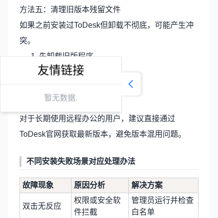
方法五：清理旧版本残留文件
如果之前安装过ToDesk但卸载不彻底，可能产生冲
突。
先卸载旧版程序。
友情链接
删除残留安装目录。
重启电脑。
暂无数据.
重新安装最新版。
对于长期使用远程办公的用户，建议直接通过
ToDesk官网
获取最新版本，避免版本混用问题。
不同安装失败场景对应处理办法
故障现象
原因分析
解决方案
权限或安全软
管理员运行并检查
双击无反应
件拦截
白名单