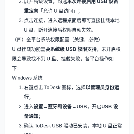
展开高级设置，勾选
本次连接启用 USB 设备
重定向
「允许 U 盘访问」；
点击连接，进入远程桌面后即可直接挂载本地
U 盘，断开连接后权限自动失效。
（四）全平台系统权限配置（关键，必做）
U 盘挂载功能需要
系统级 USB 权限
支持，未开启权
限会导致找不到 U 盘、挂载失败，各平台操作如
下：
Windows 系统
右键点击 ToDesk 图标，选择
以管理员身份运
行
；
进入
设置→蓝牙和设备→USB
，开启
USB 设
备通知
；
确认 ToDesk USB 驱动已安装，本地 U 盘正常