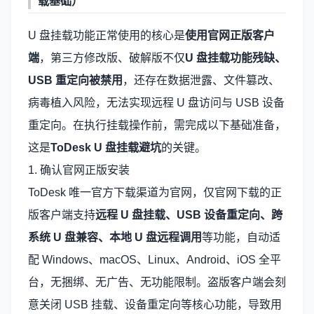
载基础）
U 盘挂载功能正常使用的核心是
使用官网正版客户
端
，第三方修改版、破解版不仅
U 盘挂载功能残缺、
USB 重定向被禁用
，还存在数据泄露、文件篡改、
病毒植入风险，无法实现远程 U 盘访问与 USB 设备
重定向。在执行挂载操作前，需完成以下基础准备，
这是
ToDesk U 盘挂载避坑
的关键。
1. 确认官网正版安装
ToDesk 唯一官方下载渠道为官网，仅官网下载的正
版客户端支持
远程 U 盘挂载、USB 设备重定向、跨
系统 U 盘兼容、本地 U 盘远程调用
等功能，自动适
配 Windows、macOS、Linux、Android、iOS 全平
台，无捆绑、无广告、无功能限制。盗版客户端会刻
意关闭 USB 挂载、设备重定向等核心功能，导致用