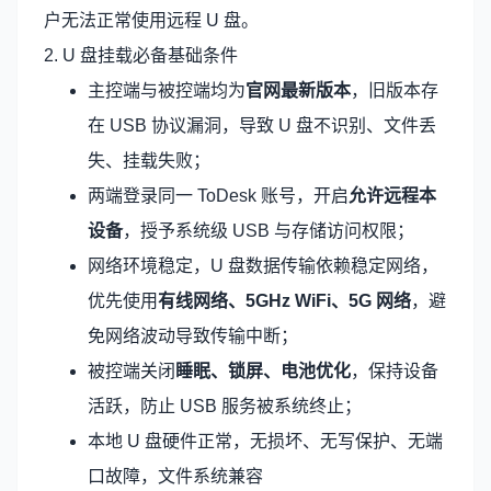
户无法正常使用远程 U 盘。
2. U 盘挂载必备基础条件
主控端与被控端均为
官网最新版本
，旧版本存
在 USB 协议漏洞，导致 U 盘不识别、文件丢
失、挂载失败；
两端登录同一 ToDesk 账号，开启
允许远程本
设备
，授予系统级 USB 与存储访问权限；
网络环境稳定，U 盘数据传输依赖稳定网络，
优先使用
有线网络、5GHz WiFi、5G 网络
，避
免网络波动导致传输中断；
被控端关闭
睡眠、锁屏、电池优化
，保持设备
活跃，防止 USB 服务被系统终止；
本地 U 盘硬件正常，无损坏、无写保护、无端
口故障，文件系统兼容