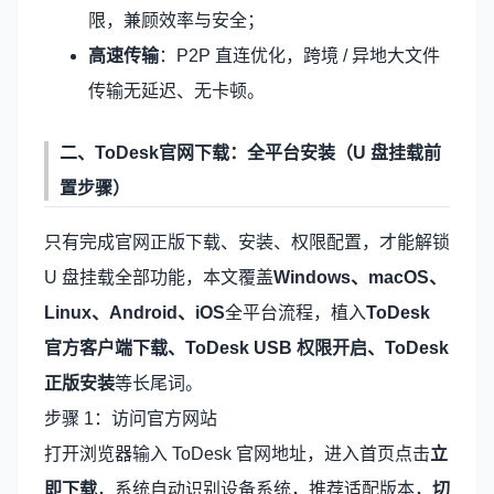
限，兼顾效率与安全；
高速传输
：P2P 直连优化，跨境 / 异地大文件
传输无延迟、无卡顿。
二、
ToDesk官网下载
：全平台安装（U 盘挂载前
置步骤）
只有完成官网正版下载、安装、权限配置，才能解锁
U 盘挂载全部功能，本文覆盖
Windows、macOS、
Linux、Android、iOS
全平台流程，植入
ToDesk
官方客户端下载、ToDesk USB 权限开启、ToDesk
正版安装
等长尾词。
步骤 1：访问官方网站
打开浏览器输入 ToDesk 官网地址，进入首页点击
立
即下载
，系统自动识别设备系统，推荐适配版本，
切