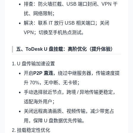
排查：防火墙拦截、USB 端口封闭、VPN 干
扰、网络限制；
解决：联系 IT 放行 USB 相关端口；关闭
VPN；切换至手机热点测试。
五、ToDesk U 盘挂载：高阶优化（提升体验）
1. U 盘传输加速设置
开启
P2P 直连
，绕过中继服务器，传输速度提
升 70%，无中断、无卡顿；
手动选择就近节点，跨境 / 异地传输更稳定，
适配海外用户；
关闭远程高清画质、视频传输，减少带宽占
用，保障 U 盘数据优先传输。
2. 挂载稳定性优化