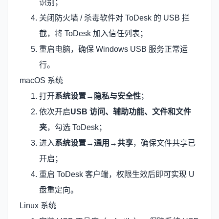
识别；
关闭防火墙 / 杀毒软件对 ToDesk 的 USB 拦
截，将 ToDesk 加入信任列表；
重启电脑，确保 Windows USB 服务正常运
行。
macOS 系统
打开
系统设置→隐私与安全性
；
依次开启
USB 访问、辅助功能、文件和文件
夹
，勾选 ToDesk；
进入
系统设置→通用→共享
，确保文件共享已
开启；
重启 ToDesk 客户端，权限生效后即可实现 U
盘重定向。
Linux 系统