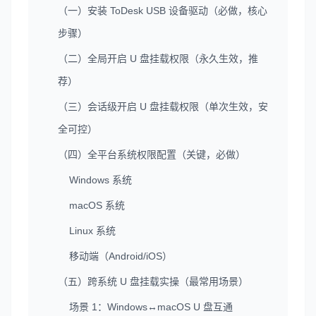
（一）安装 ToDesk USB 设备驱动（必做，核心
步骤）
（二）全局开启 U 盘挂载权限（永久生效，推
荐）
（三）会话级开启 U 盘挂载权限（单次生效，安
全可控）
（四）全平台系统权限配置（关键，必做）
Windows 系统
macOS 系统
Linux 系统
移动端（Android/iOS）
（五）跨系统 U 盘挂载实操（最常用场景）
场景 1：Windows↔macOS U 盘互通