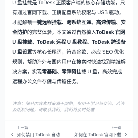
U 盘挂载是 ToDesk 正版客户端的核心存储功能，只
有通过官网下载、正确配置系统权限与 USB 驱动，
才能解锁
一键远程挂载、跨系统互通、高速传输、安
全防护
的完整体验。本文通过自然植入
ToDesk 官网
U 盘挂载、ToDesk 远程 U 盘教程、ToDesk 跨设备
U 盘设置
等核心长尾词，符合谷歌、必应 SEO 优化
规则，帮助海外与国内用户在搜索时快速找到精准解
决方案，实现
零基础、零障碍
挂载 U 盘，高效完成
远程办公文件存储与传输任务。
注意：部分内容素材来源于网络，仅用于学习与交流，若涉
及版权问题，请联系我们，我们将及时处理
上一篇
下一篇
如何禁用 ToDesk 自动
如何在 ToDesk 官网下载