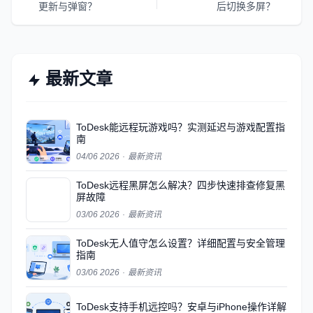
更新与弹窗？
后切换多屏？
最新文章
ToDesk能远程玩游戏吗？实测延迟与游戏配置指
南
04/06 2026
·
最新资讯
ToDesk远程黑屏怎么解决？四步快速排查修复黑
屏故障
03/06 2026
·
最新资讯
ToDesk无人值守怎么设置？详细配置与安全管理
指南
03/06 2026
·
最新资讯
ToDesk支持手机远控吗？安卓与iPhone操作详解